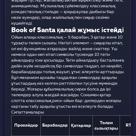
жарқын түстер, жыпылықтайтын эффектілер және тегіс
анимациялар. Музыкалық сүйемелдеу классикалық
рождестволық стильде — қоңыраулар дыбысы бар
нәзік әуендер, олар жайлылық пен сиқыр сезімін
күшейтеді.
Book of Santa қалай жұмыс істейді
Ойын алаңы классикалық — 5 барабан, 3 қатар және 10
тұрақты төлем сызығы. Негізгі элемент – сиқырлы кітап,
ол екі функцияны атқарады: вайлд және скаттер. Үш
немесе одан көп кітап символы түскенде 10 тегін
айналдыру іске қосылады. Тегін айналдыру басталғанға
дейін жүйе кездейсоқ бір символды таңдап, ол кеңейіп,
барабандарды толық жауып, ұтыс әлеуетін арттырады.
Бұл механизм арнайы таңдалған символдар арқылы
ұтыстардың кез келген реттілікпен түсуіне мүмкіндік
береді. Жоғары құбылмалылық сирек болса да ірі
төлемдер алуға жағдай жасайды. Сонымен қатар
слотта классикалық риск-ойын бар: дилерден жоғары
картаны табу арқылы ұтысты екі еселеуге болады.
Сипаттамалары:
Төлем
Провайдер
Барабандар
RTP
Қатарлар
сызықтары