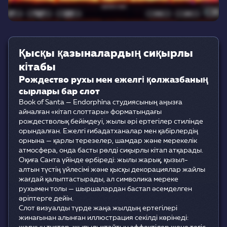
Қысқы қазыналардың сиқырлы
кітабы
Рождество рухы мен ежелгі қолжазбаның
сырлары бар слот
Book of Santa — Endorphina студиясының аңызға
айналған «кітап слоттары» форматындағы
рождестволық бейімдеуі, жылы әрі ертегілер стилінде
орындалған. Ежелгі ғибадатханалар мен қабірлердің
орнына — қарлы терезелер, шамдар және мерекелік
атмосфера, онда басты рөлді сиқырлы кітап атқарады.
Оқиға Санта үйінде өрбіреді: жылы жарық, қызыл-
алтын түстің үйлесімі және қысқы декорациялар жайлы
жағдай қалыптастырады, ал символика мереке
рухымен толы — шыршалардан бастап әсемделген
әріптерге дейін.
Слот визуалды түрде жаңа жылдың ертегілері
жинағынан алынған иллюстрация секілді көрінеді: